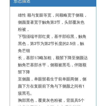
形态描述
雄性 额与复眼等宽，间额略宽于侧额，
侧颜显著宽于触角第3节，头部覆灰色
粉被，
下颚须端半部红黄，基半部棕黑，触角
黑色，第3节为第2节长度的2.5倍，触
角芒细
长，基部1/3略加粗，额鬃下降至侧颜达
触角芒基部水平，侧额被黑毛，伴随额
鬃下降
至侧颜，单眼鬃着生于前单眼两侧，侧
颜下方在复眼前下角与下侧颜之间有1
簇黑毛。
胸部黑色，覆黄灰色粉被，背面具5个