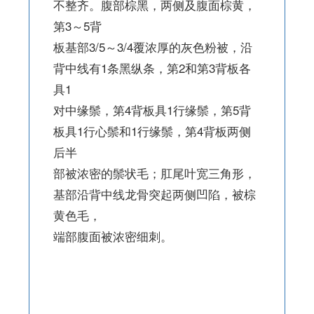
不整齐。腹部棕黑，两侧及腹面棕黄，
第3～5背
板基部3/5～3/4覆浓厚的灰色粉被，沿
背中线有1条黑纵条，第2和第3背板各
具1
对中缘鬃，第4背板具1行缘鬃，第5背
板具1行心鬃和1行缘鬃，第4背板两侧
后半
部被浓密的鬃状毛；肛尾叶宽三角形，
基部沿背中线龙骨突起两侧凹陷，被棕
黄色毛，
端部腹面被浓密细刺。