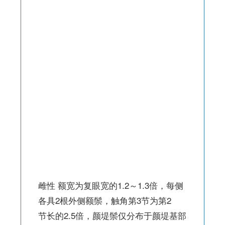
雌性 额宽为复眼宽的1.2～1.3倍，每侧
各具2根外侧额鬃，触角第3节为第2
节长的2.5倍，颜堤鬃仅分布于颜堤基部