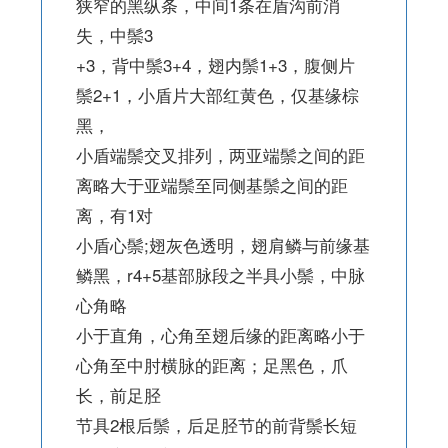
狭窄的黑纵条，中间1条在盾沟前消
失，中鬃3
+3，背中鬃3+4，翅内鬃1+3，腹侧片
鬃2+1，小盾片大部红黄色，仅基缘棕
黑，
小盾端鬃交叉排列，两亚端鬃之间的距
离略大于亚端鬃至同侧基鬃之间的距
离，有1对
小盾心鬃;翅灰色透明，翅肩鳞与前缘基
鳞黑，r4+5基部脉段之半具小鬃，中脉
心角略
小于直角，心角至翅后缘的距离略小于
心角至中肘横脉的距离；足黑色，爪
长，前足胫
节具2根后鬃，后足胫节的前背鬃长短