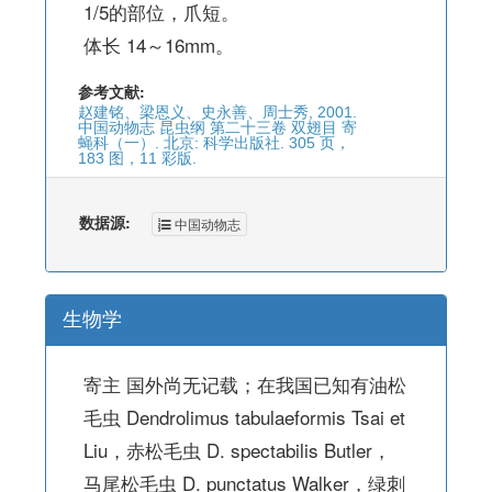
1/5的部位，爪短。
体长 14～16mm。
参考文献:
赵建铭、梁恩义、史永善、周士秀, 2001.
中国动物志 昆虫纲 第二十三卷 双翅目 寄
蝇科（一）. 北京: 科学出版社. 305 页，
183 图，11 彩版.
数据源:
中国动物志
生物学
寄主 国外尚无记载；在我国已知有油松
毛虫 Dendrolimus tabulaeformis Tsai et
Liu，赤松毛虫 D. spectabilis Butler，
马尾松毛虫 D. punctatus Walker，绿刺