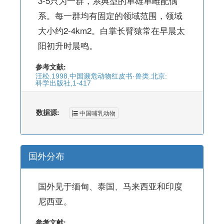
3-5只为一群，系典型的单雄单雌配偶
系。每一群均有固定的领域范围，领域
大小约2-4km2。白掌长臂猿常在早晨太
阳初升时晨鸣。
参考文献:
汪松.1998.中国濒危动物红皮书·兽类.北京:
科学出版社,1-417
数据源:
中国哺乳动物
国外分布
国外见于缅甸、泰国、马来西亚和印度
尼西亚。
参考文献: