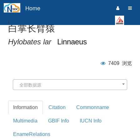
Home
i
白掌长臂猿
Hylobates lar
Linnaeus
7409
浏览
全部数据源
Information
Citation
Commonname
Multimedia
GBIF Info
IUCN Info
EnameRelations